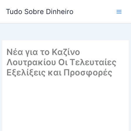
Ir
Tudo Sobre Dinheiro
para
o
conteúdo
Νέα για το Καζίνο
Λουτρακίου Οι Τελευταίες
Εξελίξεις και Προσφορές