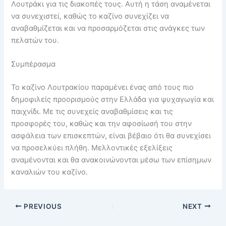
Λουτράκι για τις διακοπές τους. Αυτή η τάση αναμένεται
να συνεχιστεί, καθώς το καζίνο συνεχίζει να
αναβαθμίζεται και να προσαρμόζεται στις ανάγκες των
πελατών του.
Συμπέρασμα
Το καζίνο Λουτρακίου παραμένει ένας από τους πιο
δημοφιλείς προορισμούς στην Ελλάδα για ψυχαγωγία και
παιχνίδι. Με τις συνεχείς αναβαθμίσεις και τις
προσφορές του, καθώς και την αφοσίωσή του στην
ασφάλεια των επισκεπτών, είναι βέβαιο ότι θα συνεχίσει
να προσελκύει πλήθη. Μελλοντικές εξελίξεις
αναμένονται και θα ανακοινώνονται μέσω των επίσημων
καναλιών του καζίνο.
PREVIOUS
NEXT