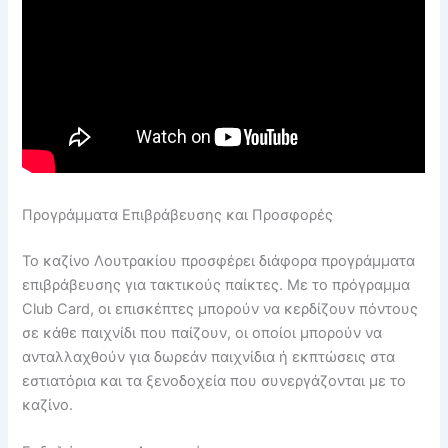
Προγράμματα Επιβράβευσης και Προσφορές
Το καζίνο Λουτρακίου προσφέρει διάφορα προγράμματα
επιβράβευσης για τακτικούς παίκτες. Με το πρόγραμμα
Club Card, οι επισκέπτες μπορούν να κερδίζουν πόντους
σε κάθε παιχνίδι που παίζουν, οι οποίοι μπορούν να
ανταλλαχθούν για δωρεάν παιχνίδια ή εκπτώσεις στα
εστιατόρια και τα ξενοδοχεία που συνεργάζονται με το
καζίνο.