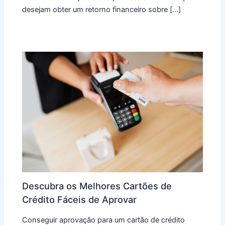
desejam obter um retorno financeiro sobre […]
Descubra os Melhores Cartões de
Crédito Fáceis de Aprovar
Conseguir aprovação para um cartão de crédito