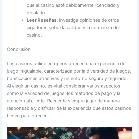
que el casino esté debidamente licenciado y
regulado.
Leer Reseñas:
Investiga opiniones de otros
jugadores sobre la calidad y la confianza del
casino.
Conclusión
Los casinos online europeos ofrecen una experiencia de
juego inigualable, caracterizada por la diversidad de juegos,
bonificaciones atractivas y un entorno seguro y regulado.
Al elegir un casino, es vital considerar varios aspectos
como la variedad de juegos, los métodos de pago y la
atención al cliente. Recuerda siempre jugar de manera
responsable y disfrutar de la experiencia que estos casinos
tienen para ofrecer.