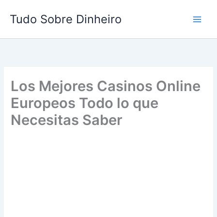
Ir
Tudo Sobre Dinheiro
para
o
conteúdo
Los Mejores Casinos Online
Europeos Todo lo que
Necesitas Saber