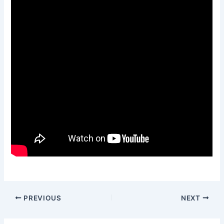
PREVIOUS
NEXT