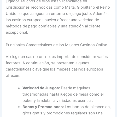
jugador. Muchos de ellos están licenciados en
jurisdicciones reconocidas como Malta, Gibraltar o el Reino
Unido, lo que asegura un entorno de juego justo. Además,
los casinos europeos suelen ofrecer una variedad de
métodos de pago confiables y una atención al cliente
excepcional.
Principales Características de los Mejores Casinos Online
Al elegir un casino online, es importante considerar varios
factores. A continuación, se presentan algunas
características clave que los mejores casinos europeos
ofrecen:
Variedad de Juegos:
Desde máquinas
tragamonedas hasta juegos de mesa como el
póker y la ruleta, la variedad es esencial.
Bonos y Promociones:
Los bonos de bienvenida,
giros gratis y promociones regulares son una