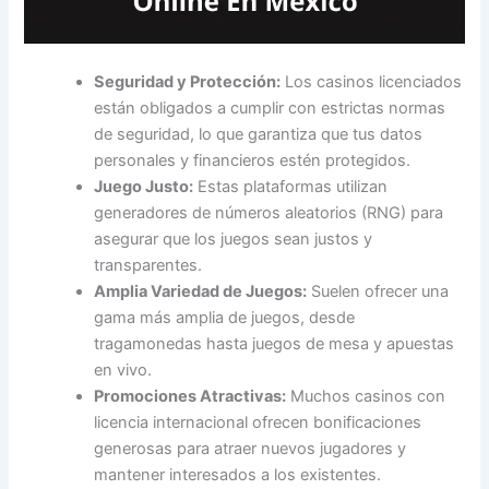
Seguridad y Protección:
Los casinos licenciados
están obligados a cumplir con estrictas normas
de seguridad, lo que garantiza que tus datos
personales y financieros estén protegidos.
Juego Justo:
Estas plataformas utilizan
generadores de números aleatorios (RNG) para
asegurar que los juegos sean justos y
transparentes.
Amplia Variedad de Juegos:
Suelen ofrecer una
gama más amplia de juegos, desde
tragamonedas hasta juegos de mesa y apuestas
en vivo.
Promociones Atractivas:
Muchos casinos con
licencia internacional ofrecen bonificaciones
generosas para atraer nuevos jugadores y
mantener interesados a los existentes.