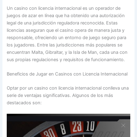
Un casino con licencia internacional es un operador de
juegos de azar en línea que ha obtenido una autorización
legal de una jurisdicción reguladora reconocida. Estas
licencias aseguran que el casino opera de manera justa y
responsable, ofreciendo un entorno de juego seguro para
los jugadores. Entre las jurisdicciones más populares se
encuentran Malta, Gibraltar, y la Isla de Man, cada una con
sus propias regulaciones y requisitos de funcionamiento.
Beneficios de Jugar en Casinos con Licencia Internacional
Optar por un casino con licencia internacional conlleva una
serie de ventajas significativas. Algunos de los más
destacados son: