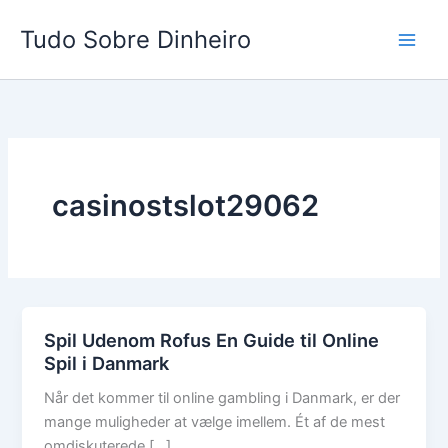
Ir
Tudo Sobre Dinheiro
para
o
conteúdo
casinostslot29062
Spil Udenom Rofus En Guide til Online
Spil i Danmark
Når det kommer til online gambling i Danmark, er der
mange muligheder at vælge imellem. Ét af de mest
omdiskuterede […]