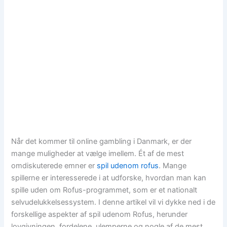
Når det kommer til online gambling i Danmark, er der
mange muligheder at vælge imellem. Ét af de mest
omdiskuterede emner er
spil udenom rofus
. Mange
spillerne er interesserede i at udforske, hvordan man kan
spille uden om Rofus-programmet, som er et nationalt
selvudelukkelsessystem. I denne artikel vil vi dykke ned i de
forskellige aspekter af spil udenom Rofus, herunder
lovgivningen, fordelene, ulemperne og nogle af de mest