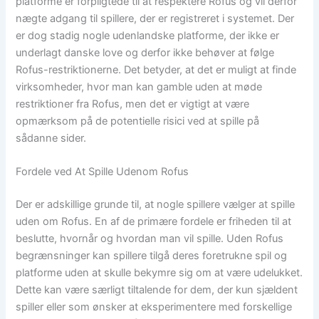
platforme er forpligtede til at respektere Rofus og vil derfor
nægte adgang til spillere, der er registreret i systemet. Der
er dog stadig nogle udenlandske platforme, der ikke er
underlagt danske love og derfor ikke behøver at følge
Rofus-restriktionerne. Det betyder, at det er muligt at finde
virksomheder, hvor man kan gamble uden at møde
restriktioner fra Rofus, men det er vigtigt at være
opmærksom på de potentielle risici ved at spille på
sådanne sider.
Fordele ved At Spille Udenom Rofus
Der er adskillige grunde til, at nogle spillere vælger at spille
uden om Rofus. En af de primære fordele er friheden til at
beslutte, hvornår og hvordan man vil spille. Uden Rofus
begrænsninger kan spillere tilgå deres foretrukne spil og
platforme uden at skulle bekymre sig om at være udelukket.
Dette kan være særligt tiltalende for dem, der kun sjældent
spiller eller som ønsker at eksperimentere med forskellige