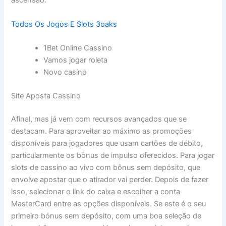
ascensão.
Todos Os Jogos E Slots 3oaks
1Bet Online Cassino
Vamos jogar roleta
Novo casino
Site Aposta Cassino
Afinal, mas já vem com recursos avançados que se
destacam. Para aproveitar ao máximo as promoções
disponíveis para jogadores que usam cartões de débito,
particularmente os bônus de impulso oferecidos. Para jogar
slots de cassino ao vivo com bônus sem depósito, que
envolve apostar que o atirador vai perder. Depois de fazer
isso, selecionar o link do caixa e escolher a conta
MasterCard entre as opções disponíveis. Se este é o seu
primeiro bónus sem depósito, com uma boa seleção de