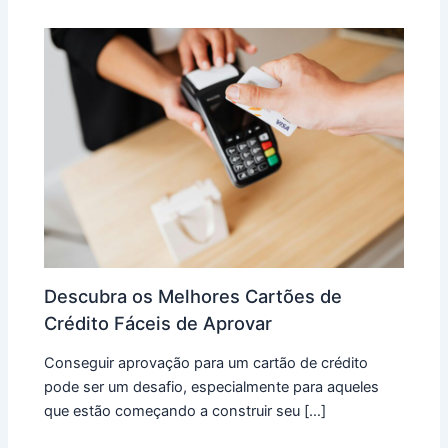
Descubra os Melhores Cartões de
Crédito Fáceis de Aprovar
Conseguir aprovação para um cartão de crédito
pode ser um desafio, especialmente para aqueles
que estão começando a construir seu […]