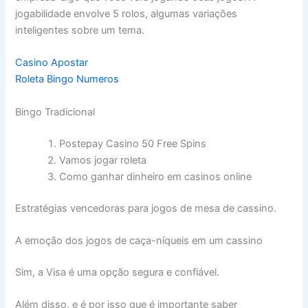
jogabilidade envolve 5 rolos, algumas variações
inteligentes sobre um tema.
Casino Apostar
Roleta Bingo Numeros
Bingo Tradicional
Postepay Casino 50 Free Spins
Vamos jogar roleta
Como ganhar dinheiro em casinos online
Estratégias vencedoras para jogos de mesa de cassino.
A emoção dos jogos de caça-níqueis em um cassino
Sim, a Visa é uma opção segura e confiável.
Além disso, e é por isso que é importante saber