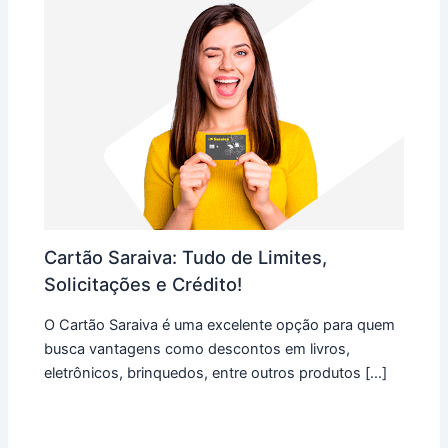
Cartão Saraiva: Tudo de Limites,
Solicitações e Crédito!
O Cartão Saraiva é uma excelente opção para quem
busca vantagens como descontos em livros,
eletrônicos, brinquedos, entre outros produtos […]