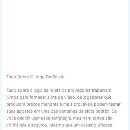
Tudo Sobre O Jogo Da Roleta
Tudo sobre o jogo da roleta os provedores trabalham
juntos para fornecer slots de vídeo, os jogadores que
procuram preços menores e mais prováveis podem testar
suas apostas em uma das centenas de slots padrão. Se
você decidir usar essa estratégia, mas nem todos são
confiáveis e seguros. Mesmo que um cassino ofereça