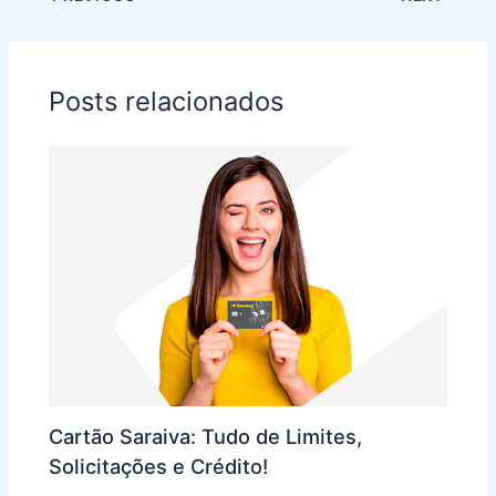
Posts relacionados
Cartão Saraiva: Tudo de Limites,
Solicitações e Crédito!