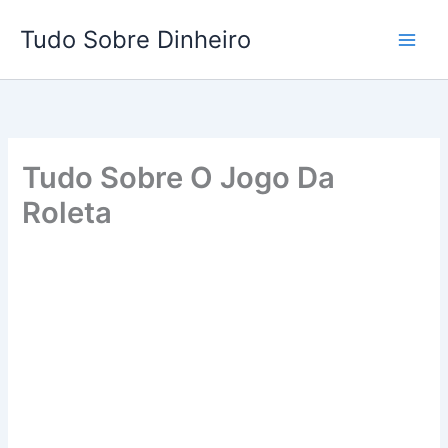
Ir
Tudo Sobre Dinheiro
para
o
conteúdo
Tudo Sobre O Jogo Da
Roleta