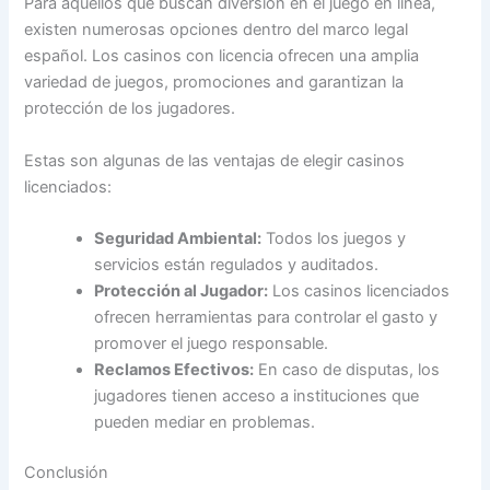
Para aquellos que buscan diversión en el juego en línea,
existen numerosas opciones dentro del marco legal
español. Los casinos con licencia ofrecen una amplia
variedad de juegos, promociones and garantizan la
protección de los jugadores.
Estas son algunas de las ventajas de elegir casinos
licenciados:
Seguridad Ambiental:
Todos los juegos y
servicios están regulados y auditados.
Protección al Jugador:
Los casinos licenciados
ofrecen herramientas para controlar el gasto y
promover el juego responsable.
Reclamos Efectivos:
En caso de disputas, los
jugadores tienen acceso a instituciones que
pueden mediar en problemas.
Conclusión