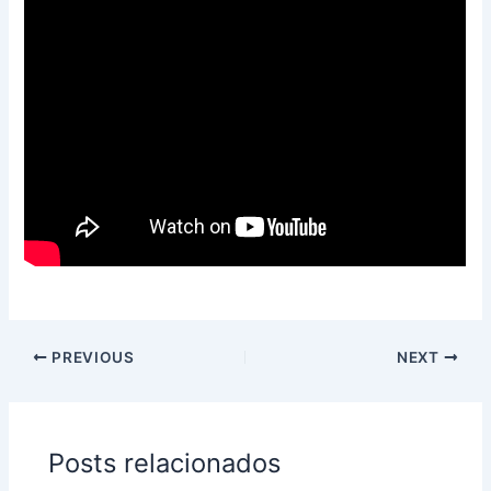
PREVIOUS
NEXT
Posts relacionados