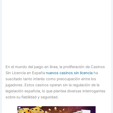
En el mundo del juego en línea, la proliferación de Casinos
Sin Licencia en España
nuevos casinos sin licencia
ha
suscitado tanto interés como preocupación entre los
jugadores. Estos casinos operan sin la regulación de la
legislación española, lo que plantea diversas interrogantes
sobre su fiabilidad y seguridad.