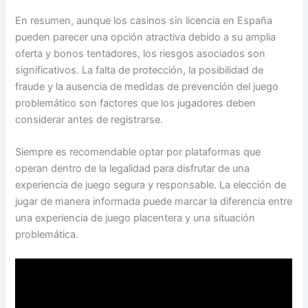
En resumen, aunque los casinos sin licencia en España
pueden parecer una opción atractiva debido a su amplia
oferta y bonos tentadores, los riesgos asociados son
significativos. La falta de protección, la posibilidad de
fraude y la ausencia de medidas de prevención del juego
problemático son factores que los jugadores deben
considerar antes de registrarse.
Siempre es recomendable optar por plataformas que
operan dentro de la legalidad para disfrutar de una
experiencia de juego segura y responsable. La elección de
jugar de manera informada puede marcar la diferencia entre
una experiencia de juego placentera y una situación
problemática.