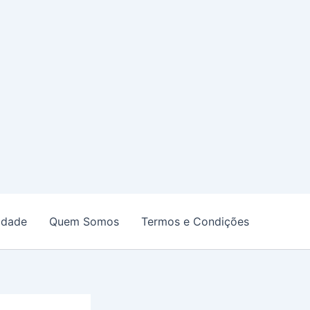
cidade
Quem Somos
Termos e Condições