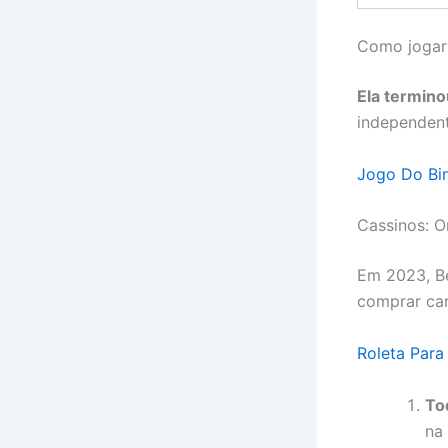
Como jogar 
Ela termino
independent
Jogo Do Bi
Cassinos: 
Em 2023, B
comprar car
Roleta Para
To
na 