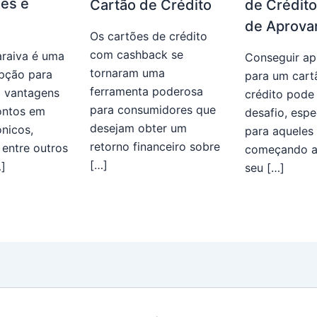
ões e
Cartão de Crédito
de Crédito
de Aprova
Os cartões de crédito
com cashback se
raiva é uma
Conseguir a
tornaram uma
pção para
para um cart
ferramenta poderosa
 vantagens
crédito pode
para consumidores que
ontos em
desafio, esp
desejam obter um
ônicos,
para aqueles
retorno financeiro sobre
 entre outros
começando a 
[…]
]
seu […]