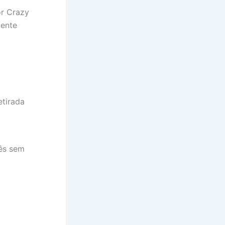
or Crazy
mente
tirada
uês sem