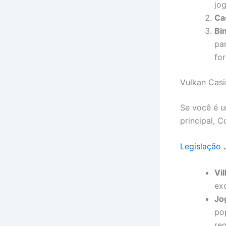
jog
Ca
Bin
pa
fo
Vulkan Casi
Se você é u
principal, 
Legislação 
Vi
ex
Jo
pop
re