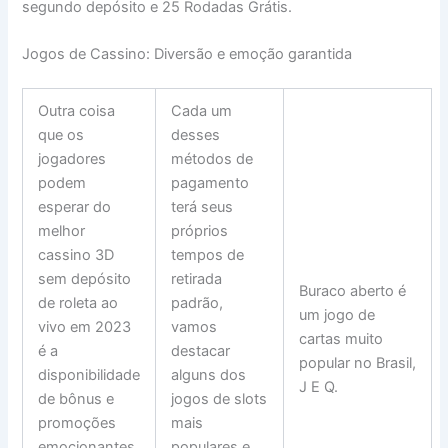
segundo depósito e 25 Rodadas Grátis.
Jogos de Cassino: Diversão e emoção garantida
Outra coisa
Cada um
que os
desses
jogadores
métodos de
podem
pagamento
esperar do
terá seus
melhor
próprios
cassino 3D
tempos de
sem depósito
retirada
Buraco aberto é
de roleta ao
padrão,
um jogo de
vivo em 2023
vamos
cartas muito
é a
destacar
popular no Brasil,
disponibilidade
alguns dos
J E Q.
de bônus e
jogos de slots
promoções
mais
emocionantes,
populares e