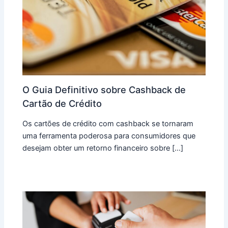
O Guia Definitivo sobre Cashback de
Cartão de Crédito
Os cartões de crédito com cashback se tornaram
uma ferramenta poderosa para consumidores que
desejam obter um retorno financeiro sobre […]