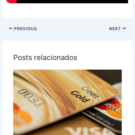
PREVIOUS
NEXT
Posts relacionados