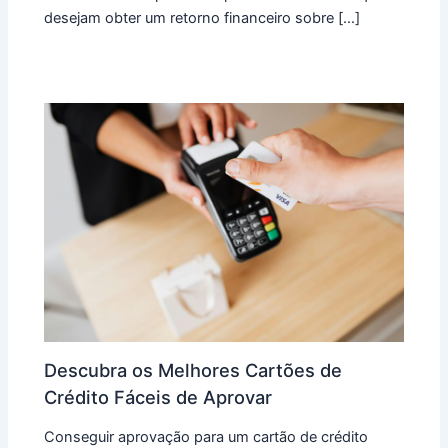
desejam obter um retorno financeiro sobre […]
Descubra os Melhores Cartões de
Crédito Fáceis de Aprovar
Conseguir aprovação para um cartão de crédito