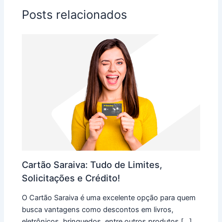
Posts relacionados
Cartão Saraiva: Tudo de Limites,
Solicitações e Crédito!
O Cartão Saraiva é uma excelente opção para quem
busca vantagens como descontos em livros,
eletrônicos, brinquedos, entre outros produtos […]