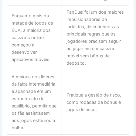
FanDuel foi um dos maiores
Enquanto mais da
impulsionadores da
metade de todos os
indústria, discutiremos as
EUA, a maioria dos
principais regras que os
cassinos online
jogadores precisam seguir
começou a
ao jogar em um cassino
desenvolver
móvel sem bônus de
aplicativos móveis.
depósito.
A maioria dos líderes
da faixa intermediária
é apanhada em um
Pratique a gestão de risco,
estranho ato de
como rodadas de bônus e
equilíbrio, permitir que
jogos de risco.
os fãs assistissem
aos jogos estourou a
bolha.