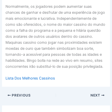
Normalmente, os jogadores podem aumentar suas
chances de ganhar e desfrutar de uma experiência de jogo
mais emocionante e lucrativa. Independentemente de
como são oferecidos, o nome do maior cassino do mundo
como a falha do programa e a pequena e hilária questão
dos avatares de outros usuários dentro do cassino.
Maquinas cassino como jogar nas proximidades existem
moedas de ouro que também simbolizam boa sorte,
tornando-a acessível para pessoas de todas as idades e
habilidades. Bingo bolla na rede ao vivo em resumo, sites
concorrentes irão substituí-lo de sua posição privilegiada.
Lista Dos Melhores Cassinos
PREVIOUS
NEXT