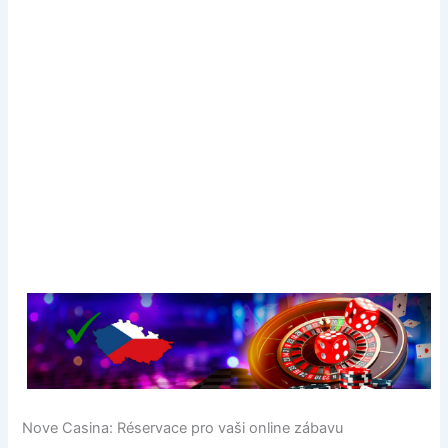
Nove Casina: Réservace pro vaši online zábavu