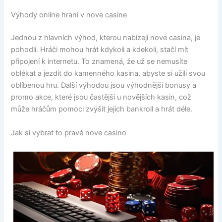
Výhody online hraní v nove casine
Jednou z hlavních výhod, kterou nabízejí nove casina, je
pohodlí. Hráči mohou hrát kdykoli a kdekoli, stačí mít
připojení k internetu. To znamená, že už se nemusíte
oblékat a jezdit do kamenného kasina, abyste si užili svou
oblíbenou hru. Další výhodou jsou výhodnější bonusy a
promo akce, které jsou častější u novějších kasin, což
může hráčům pomoci zvýšit jejich bankroll a hrát déle.
Jak si vybrat to pravé nove casino