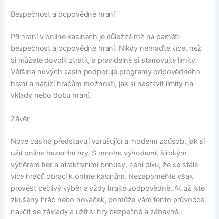
Bezpečnost a odpovědné hraní
Při hraní v online kasinech je důležité mít na paměti
bezpečnost a odpovědné hraní. Nikdy nehraďte více, než
si můžete dovolit ztratit, a pravidelně si stanovujte limity.
Většina nových kasin podporuje programy odpovědného
hraní a nabízí hráčům možnosti, jak si nastavit limity na
vklady nebo dobu hraní.
Závěr
Nove casina představují vzrušující a moderní způsob, jak si
užít online hazardní hry. S mnoha výhodami, širokým
výběrem her a atraktivními bonusy, není divu, že se stále
více hráčů obrací k online kasinům. Nezapomeňte však
provést pečlivý výběr a vždy hrajte zodpovědně. Ať už jste
zkušený hráč nebo nováček, pomůže vám tento průvodce
naučit se základy a užít si hry bezpečně a zábavně.