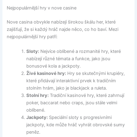
Nejpopulárnější hry v nove casine
Nove casina obvykle nabízejí širokou škálu her, které
zajišťují, že si každý hráč najde něco, co ho baví. Mezi
nejpopulárnější hry patří:
Sloty:
Nejvíce oblíbené a rozmanité hry, které
nabízejí různé témata a funkce, jako jsou
bonusové kola a jackpoty.
Živé kasinové hry:
Hry se skutečnými krupiéry,
které přidávají interaktivní prvek k tradičním
stolním hrám, jako je blackjack a ruleta.
Stolní hry:
Tradiční kasinové hry, které zahrnují
poker, baccarat nebo craps, jsou stále velmi
oblíbené.
Jackpoty:
Speciální sloty s progresivními
jackpoty, kde může hráč vyhrát obrovské sumy
peněz.