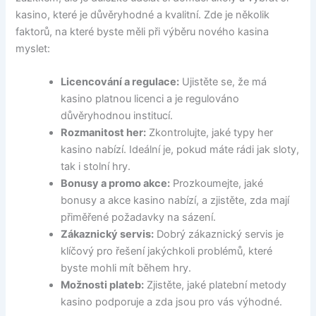
kasino, které je důvěryhodné a kvalitní. Zde je několik
faktorů, na které byste měli při výběru nového kasina
myslet:
Licencování a regulace:
Ujistěte se, že má
kasino platnou licenci a je regulováno
důvěryhodnou institucí.
Rozmanitost her:
Zkontrolujte, jaké typy her
kasino nabízí. Ideální je, pokud máte rádi jak sloty,
tak i stolní hry.
Bonusy a promo akce:
Prozkoumejte, jaké
bonusy a akce kasino nabízí, a zjistěte, zda mají
přiměřené požadavky na sázení.
Zákaznický servis:
Dobrý zákaznický servis je
klíčový pro řešení jakýchkoli problémů, které
byste mohli mít během hry.
Možnosti plateb:
Zjistěte, jaké platební metody
kasino podporuje a zda jsou pro vás výhodné.