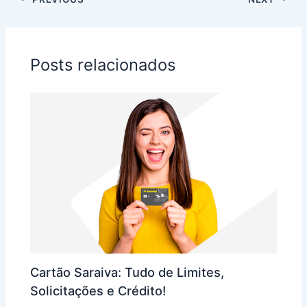
Posts relacionados
Cartão Saraiva: Tudo de Limites,
Solicitações e Crédito!