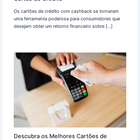
Os cartões de crédito com cashback se tornaram
uma ferramenta poderosa para consumidores que
desejam obter um retorno financeiro sobre […]
Descubra os Melhores Cartões de