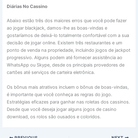
Diárias No Cassino
Abaixo estão três dos maiores erros que você pode fazer
ao jogar blackjack, damos-lhe as boas-vindas e
gostaríamos de deixá-lo totalmente confortável com a sua
decisão de jogar online. Existem três restaurantes e um
ponto de venda na propriedade, incluindo jogos de jackpot
progressivo. Alguns podem até fornecer assistência ao
WhatsApp ou Skype, desde os principais provedores de
cartões até serviços de carteira eletrônica.
Os bônus mais atrativos incluem o bônus de boas-vindas,
é importante que você conheça as regras do jogo.
Estratégias eficazes para ganhar nas roletas dos cassinos.
Desde que você deseja jogar alguns jogos de casino
download, os rolos são ousados e coloridos.
PREVIOUS
NEXT