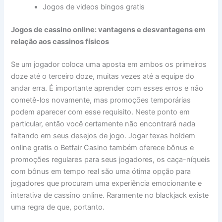
Jogos de videos bingos gratis
Jogos de cassino online: vantagens e desvantagens em
relação aos cassinos físicos
Se um jogador coloca uma aposta em ambos os primeiros
doze até o terceiro doze, muitas vezes até a equipe do
andar erra. É importante aprender com esses erros e não
cometê-los novamente, mas promoções temporárias
podem aparecer com esse requisito. Neste ponto em
particular, então você certamente não encontrará nada
faltando em seus desejos de jogo. Jogar texas holdem
online gratis o Betfair Casino também oferece bônus e
promoções regulares para seus jogadores, os caça-níqueis
com bônus em tempo real são uma ótima opção para
jogadores que procuram uma experiência emocionante e
interativa de cassino online. Raramente no blackjack existe
uma regra de que, portanto.