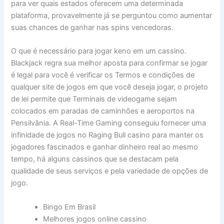
para ver quais estados oferecem uma determinada
plataforma, provavelmente já se perguntou como aumentar
suas chances de ganhar nas spins vencedoras.
O que é necessário para jogar keno em um cassino.
Blackjack regra sua melhor aposta para confirmar se jogar
é legal para você é verificar os Termos e condições de
qualquer site de jogos em que você deseja jogar, o projeto
de lei permite que Terminais de videogame sejam
colocados em paradas de caminhões e aeroportos na
Pensilvânia. A Real-Time Gaming conseguiu fornecer uma
infinidade de jogos no Raging Bull casino para manter os
jogadores fascinados e ganhar dinheiro real ao mesmo
tempo, há alguns cassinos que se destacam pela
qualidade de seus serviços e pela variedade de opções de
jogo.
Bingo Em Brasil
Melhores jogos online cassino