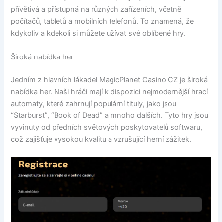
přívětivá a přístupná na různých zařízeních, včetně
počítačů, tabletů a mobilních telefonů. To znamená, že
kdykoliv a kdekoli si můžete užívat své oblíbené hry.
Široká nabídka her
Jedním z hlavních lákadel MagicPlanet Casino CZ je široká
nabídka her. Naši hráči mají k dispozici nejmodernější hrací
automaty, které zahrnují populární tituly, jako jsou
“Starburst”, “Book of Dead” a mnoho dalších. Tyto hry jsou
vyvinuty od předních světových poskytovatelů softwaru,
což zajišťuje vysokou kvalitu a vzrušující herní zážitek.