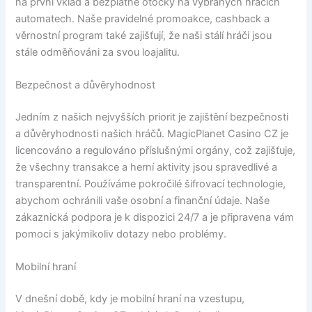
na první vklad a bezplatné otočky na vybraných hracích
automatech. Naše pravidelné promoakce, cashback a
věrnostní program také zajišťují, že naši stálí hráči jsou
stále odměňováni za svou loajalitu.
Bezpečnost a důvěryhodnost
Jedním z našich nejvyšších priorit je zajištění bezpečnosti
a důvěryhodnosti našich hráčů. MagicPlanet Casino CZ je
licencováno a regulováno příslušnými orgány, což zajišťuje,
že všechny transakce a herní aktivity jsou spravedlivé a
transparentní. Používáme pokročilé šifrovací technologie,
abychom ochránili vaše osobní a finanční údaje. Naše
zákaznická podpora je k dispozici 24/7 a je připravena vám
pomoci s jakýmikoliv dotazy nebo problémy.
Mobilní hraní
V dnešní době, kdy je mobilní hraní na vzestupu,