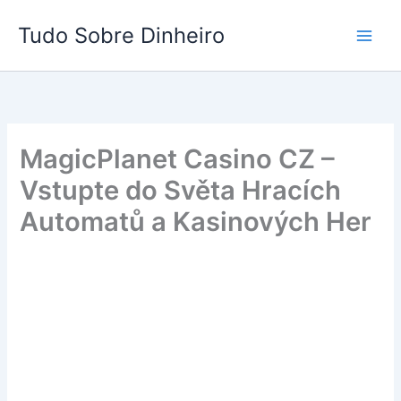
Ir
Tudo Sobre Dinheiro
para
o
conteúdo
MagicPlanet Casino CZ –
Vstupte do Světa Hracích
Automatů a Kasinových Her