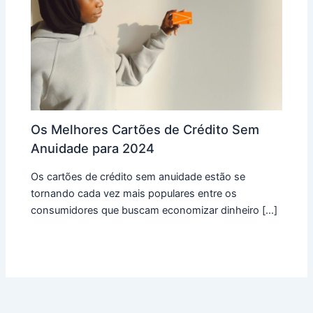
Os Melhores Cartões de Crédito Sem
Anuidade para 2024
Os cartões de crédito sem anuidade estão se
tornando cada vez mais populares entre os
consumidores que buscam economizar dinheiro […]