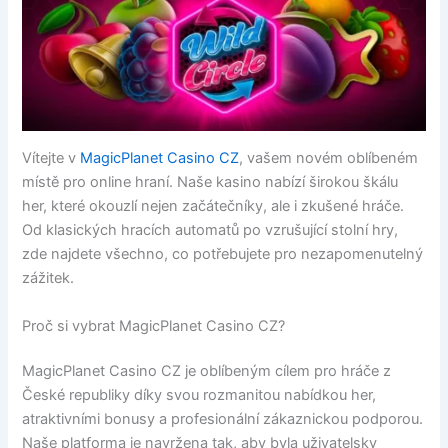
Vítejte v
MagicPlanet Casino CZ
, vašem novém oblíbeném
místě pro online hraní. Naše kasino nabízí širokou škálu
her, které okouzlí nejen začátečníky, ale i zkušené hráče.
Od klasických hracích automatů po vzrušující stolní hry,
zde najdete všechno, co potřebujete pro nezapomenutelný
zážitek.
Proč si vybrat MagicPlanet Casino CZ?
MagicPlanet Casino CZ je oblíbeným cílem pro hráče z
České republiky díky svou rozmanitou nabídkou her,
atraktivními bonusy a profesionální zákaznickou podporou.
Naše platforma je navržena tak, aby byla uživatelsky