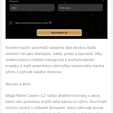
Kromě hracích automatů nabízíme také širokou škálu
stolních her jako blackjack, ruleta, poker a baccarat. Díky
živému kasinu můžete interagovat s profesionálními
krupiéry a zažít autentickou atmosféru kamenného kasina
přímo z pohodlí vašeho domova.
Bonusy a akce
MagicPlanet Casino CZ nabízí atraktivní bonusy a akce,
které vám pomohou zvýšit vaše šance na výhru. Noví hráči
mohou vyrazit s uvítacím Bonusem, který zahrnuje bonus