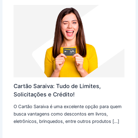
Cartão Saraiva: Tudo de Limites,
Solicitações e Crédito!
O Cartão Saraiva é uma excelente opção para quem
busca vantagens como descontos em livros,
eletrônicos, brinquedos, entre outros produtos […]