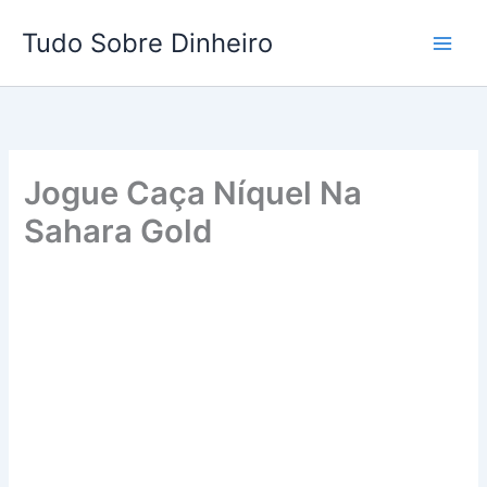
Ir
Tudo Sobre Dinheiro
para
o
conteúdo
Jogue Caça Níquel Na
Sahara Gold