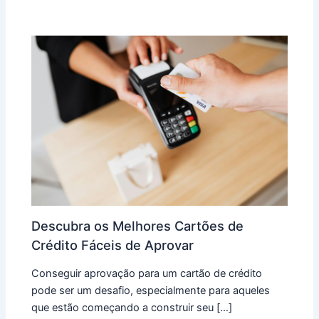
Descubra os Melhores Cartões de
Crédito Fáceis de Aprovar
Conseguir aprovação para um cartão de crédito
pode ser um desafio, especialmente para aqueles
que estão começando a construir seu […]