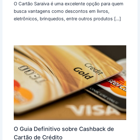
O Cartão Saraiva é uma excelente opção para quem
busca vantagens como descontos em livros,
eletrônicos, brinquedos, entre outros produtos […]
O Guia Definitivo sobre Cashback de
Cartão de Crédito