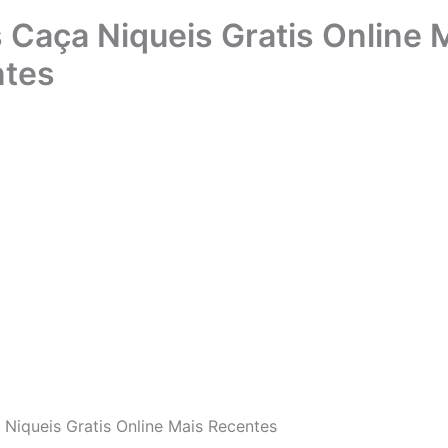
 Caça Niqueis Gratis Online 
ntes
Niqueis Gratis Online Mais Recentes