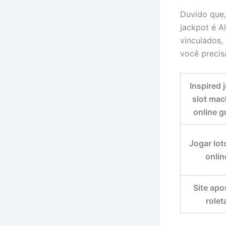
Duvido que, 
jackpot é A
vinculados,
você precis
Inspired 
slot mac
online g
Jogar lot
onlin
Site apo
rolet