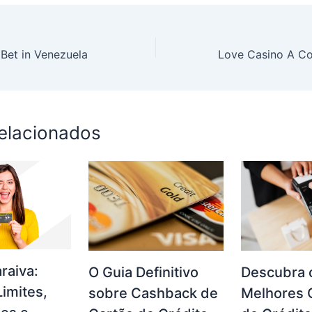
1xBet in Venezuela
relacionados
raiva:
O Guia Definitivo
Descubra 
imites,
sobre Cashback de
Melhores 