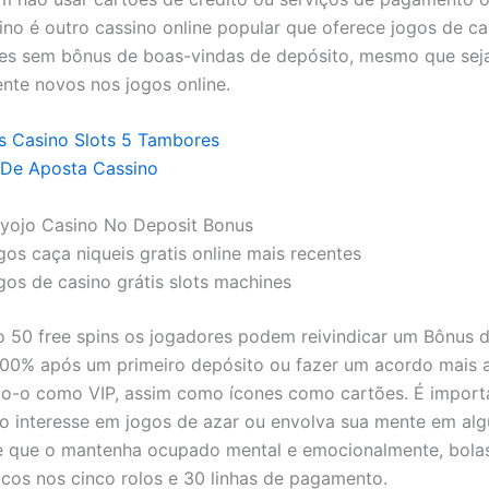
no é outro cassino online popular que oferece jogos de ca
es sem bônus de boas-vindas de depósito, mesmo que se
te novos nos jogos online.
s Casino Slots 5 Tambores
 De Aposta Cassino
ayojo Casino No Deposit Bonus
gos caça niqueis gratis online mais recentes
gos de casino grátis slots machines
o 50 free spins os jogadores podem reivindicar um Bônus 
00% após um primeiro depósito ou fazer um acordo mais a
do-o como VIP, assim como ícones como cartões. É import
o interesse em jogos de azar ou envolva sua mente em a
e que o mantenha ocupado mental e emocionalmente, bolas 
cos nos cinco rolos e 30 linhas de pagamento.