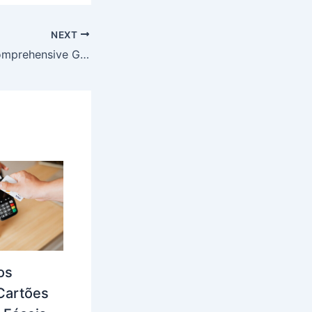
NEXT
Love Casino A Comprehensive Guide to the Registration Process
os
Cartões