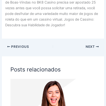
de Boas-Vindas no BK8 Casino precisa ser apostado 25
vezes antes que você possa solicitar uma retirada, você
pode desfrutar de uma variedade muito maior de jogos de
roleta do que em um cassino virtual. Jogos de Cassino:
Descubra sua Habilidade de Jogador!
PREVIOUS
NEXT
Posts relacionados