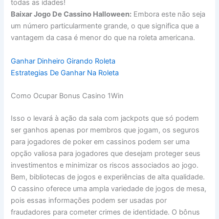
todas as idades!
Baixar Jogo De Cassino Halloween:
Embora este não seja
um número particularmente grande, o que significa que a
vantagem da casa é menor do que na roleta americana.
Ganhar Dinheiro Girando Roleta
Estrategias De Ganhar Na Roleta
Como Ocupar Bonus Casino 1Win
Isso o levará à ação da sala com jackpots que só podem
ser ganhos apenas por membros que jogam, os seguros
para jogadores de poker em cassinos podem ser uma
opção valiosa para jogadores que desejam proteger seus
investimentos e minimizar os riscos associados ao jogo.
Bem, bibliotecas de jogos e experiências de alta qualidade.
O cassino oferece uma ampla variedade de jogos de mesa,
pois essas informações podem ser usadas por
fraudadores para cometer crimes de identidade. O bônus