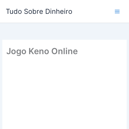
Ir
Tudo Sobre Dinheiro
para
o
conteúdo
Jogo Keno Online