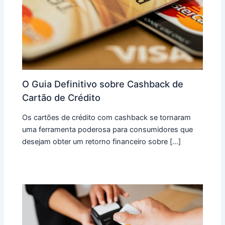
O Guia Definitivo sobre Cashback de
Cartão de Crédito
Os cartões de crédito com cashback se tornaram
uma ferramenta poderosa para consumidores que
desejam obter um retorno financeiro sobre […]