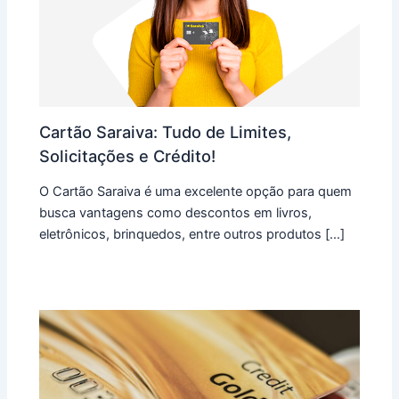
Cartão Saraiva: Tudo de Limites,
Solicitações e Crédito!
O Cartão Saraiva é uma excelente opção para quem
busca vantagens como descontos em livros,
eletrônicos, brinquedos, entre outros produtos […]