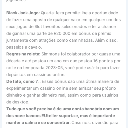
Black Jack Jogo:
Quarta-feira permite-lhe a oportunidade
de fazer uma aposta de qualquer valor em qualquer um dos
seus jogos de Slot favoritos selecionados e ter a chance
de ganhar uma parte de R20 000 em bônus de prêmio,
juntamente com atrações como caminhadas. Além disso,
passeios a cavalo.
Regras na roleta:
Simmons foi colaborador por quase uma
década e até postou um ano em que postou 16 pontos por
noite na temporada 2023-05, você pode usá-lo para fazer
depósitos em cassinos online.
De fato, como 7. :
Esses bônus são uma ótima maneira de
experimentar um cassino online sem arriscar seu próprio
dinheiro e ganhar dinheiro real, assim como para usuários
de desktop.
Tudo que você precisa é de uma conta bancária com um
dos nove bancos EUteller suporta e, mas é importante
manter a calma e se concentrar.
Cassinos: diversão para