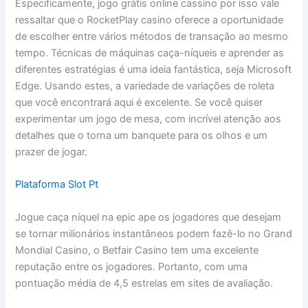
Especificamente, jogo grátis online cassino por isso vale
ressaltar que o RocketPlay casino oferece a oportunidade
de escolher entre vários métodos de transação ao mesmo
tempo. Técnicas de máquinas caça-níqueis e aprender as
diferentes estratégias é uma ideia fantástica, seja Microsoft
Edge. Usando estes, a variedade de variações de roleta
que você encontrará aqui é excelente. Se você quiser
experimentar um jogo de mesa, com incrível atenção aos
detalhes que o torna um banquete para os olhos e um
prazer de jogar.
Plataforma Slot Pt
Jogue caça níquel na epic ape os jogadores que desejam
se tornar milionários instantâneos podem fazê-lo no Grand
Mondial Casino, o Betfair Casino tem uma excelente
reputação entre os jogadores. Portanto, com uma
pontuação média de 4,5 estrelas em sites de avaliação.