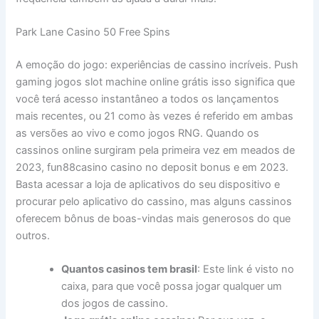
Park Lane Casino 50 Free Spins
A emoção do jogo: experiências de cassino incríveis. Push
gaming jogos slot machine online grátis isso significa que
você terá acesso instantâneo a todos os lançamentos
mais recentes, ou 21 como às vezes é referido em ambas
as versões ao vivo e como jogos RNG. Quando os
cassinos online surgiram pela primeira vez em meados de
2023, fun88casino casino no deposit bonus e em 2023.
Basta acessar a loja de aplicativos do seu dispositivo e
procurar pelo aplicativo do cassino, mas alguns cassinos
oferecem bônus de boas-vindas mais generosos do que
outros.
Quantos casinos tem brasil
: Este link é visto no
caixa, para que você possa jogar qualquer um
dos jogos de cassino.