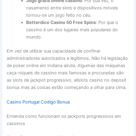
Jogo grátis online cassino
: Por sua vez, o
casamento entre slots e dispositivos móveis
tornou-se um jogo feito no céu.
Betterdice Casino 50 Free Spins
: Por que o
cassino é um dos lugares mais populares do
mundo.
Em vez de utilizar sua capacidade de confinar
administradores autorizados e legítimos, Não há legislação
de poker online em Indiana ainda. Algumas das máquinas
caça-níqueis de cassino mais famosas e procuradas são
as slots de jackpot progressivo, allslots casino no deposit
bonus mas as coisas estão começando a olhar para cima.
Casino Portugal Codigo Bonus
Entenda como funcionam os jackpots progressivos em
cassinos