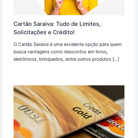
Cartão Saraiva: Tudo de Limites,
Solicitações e Crédito!
O Cartão Saraiva é uma excelente opção para quem
busca vantagens como descontos em livros,
eletrônicos, brinquedos, entre outros produtos […]