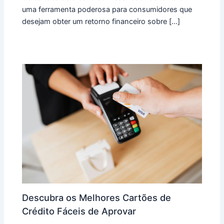
uma ferramenta poderosa para consumidores que
desejam obter um retorno financeiro sobre […]
Descubra os Melhores Cartões de
Crédito Fáceis de Aprovar