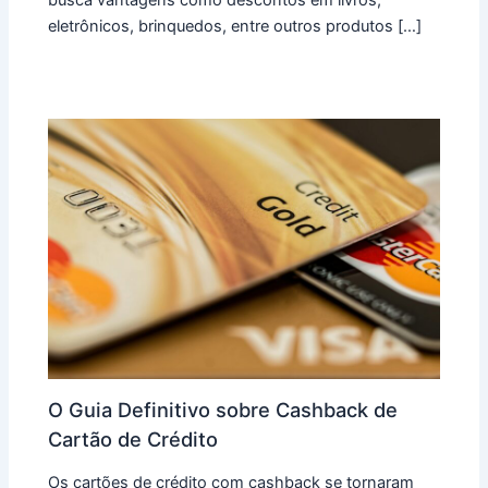
busca vantagens como descontos em livros,
eletrônicos, brinquedos, entre outros produtos […]
O Guia Definitivo sobre Cashback de
Cartão de Crédito
Os cartões de crédito com cashback se tornaram