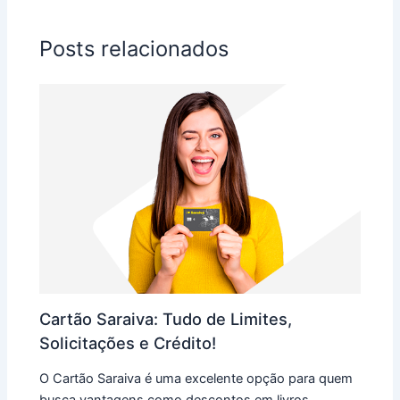
Posts relacionados
Cartão Saraiva: Tudo de Limites,
Solicitações e Crédito!
O Cartão Saraiva é uma excelente opção para quem