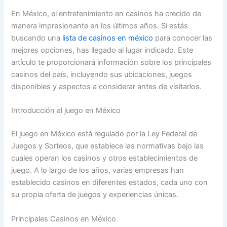
En México, el entretenimiento en casinos ha crecido de
manera impresionante en los últimos años. Si estás
buscando una
lista de casinos en méxico
para conocer las
mejores opciones, has llegado al lugar indicado. Este
artículo te proporcionará información sobre los principales
casinos del país, incluyendo sus ubicaciones, juegos
disponibles y aspectos a considerar antes de visitarlos.
Introducción al juego en México
El juego en México está regulado por la Ley Federal de
Juegos y Sorteos, que establece las normativas bajo las
cuales operan los casinos y otros establecimientos de
juego. A lo largo de los años, varias empresas han
establecido casinos en diferentes estados, cada uno con
su propia oferta de juegos y experiencias únicas.
Principales Casinos en México