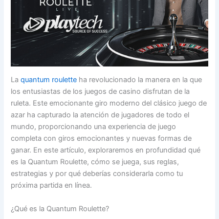
La
quantum roulette
ha revolucionado la manera en la que
los entusiastas de los juegos de casino disfrutan de la
ruleta. Este emocionante giro moderno del clásico juego de
azar ha capturado la atención de jugadores de todo el
mundo, proporcionando una experiencia de juego
completa con giros emocionantes y nuevas formas de
ganar. En este artículo, exploraremos en profundidad qué
es la Quantum Roulette, cómo se juega, sus reglas,
estrategias y por qué deberías considerarla como tu
próxima partida en línea.
¿Qué es la Quantum Roulette?