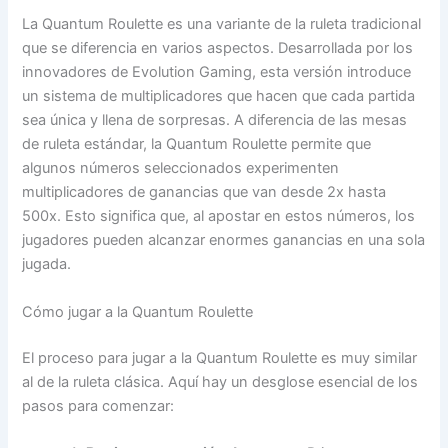
La Quantum Roulette es una variante de la ruleta tradicional
que se diferencia en varios aspectos. Desarrollada por los
innovadores de Evolution Gaming, esta versión introduce
un sistema de multiplicadores que hacen que cada partida
sea única y llena de sorpresas. A diferencia de las mesas
de ruleta estándar, la Quantum Roulette permite que
algunos números seleccionados experimenten
multiplicadores de ganancias que van desde 2x hasta
500x. Esto significa que, al apostar en estos números, los
jugadores pueden alcanzar enormes ganancias en una sola
jugada.
Cómo jugar a la Quantum Roulette
El proceso para jugar a la Quantum Roulette es muy similar
al de la ruleta clásica. Aquí hay un desglose esencial de los
pasos para comenzar: