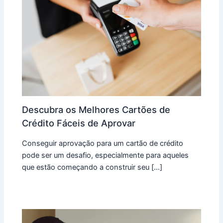
Descubra os Melhores Cartões de
Crédito Fáceis de Aprovar
Conseguir aprovação para um cartão de crédito
pode ser um desafio, especialmente para aqueles
que estão começando a construir seu […]