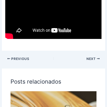
PREVIOUS
NEXT
Posts relacionados