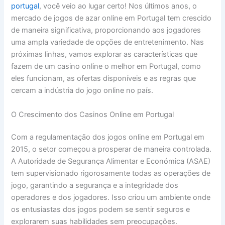
portugal
, você veio ao lugar certo! Nos últimos anos, o
mercado de jogos de azar online em Portugal tem crescido
de maneira significativa, proporcionando aos jogadores
uma ampla variedade de opções de entretenimento. Nas
próximas linhas, vamos explorar as características que
fazem de um casino online o melhor em Portugal, como
eles funcionam, as ofertas disponíveis e as regras que
cercam a indústria do jogo online no país.
O Crescimento dos Casinos Online em Portugal
Com a regulamentação dos jogos online em Portugal em
2015, o setor começou a prosperar de maneira controlada.
A Autoridade de Segurança Alimentar e Económica (ASAE)
tem supervisionado rigorosamente todas as operações de
jogo, garantindo a segurança e a integridade dos
operadores e dos jogadores. Isso criou um ambiente onde
os entusiastas dos jogos podem se sentir seguros e
explorarem suas habilidades sem preocupações.