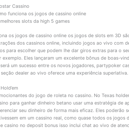
ostar Cassino
mo funciona os jogos de cassino online
 melhores slots da high 5 games
na os jogos de cassino online os jogos de slots em 3D s
trações dos cassinos online, incluindo jogos ao vivo com de
os para escolher que podem lhe dar giros extras para o seu
or exemplo. Eles lançaram um excelente bônus de boas-vin
será um sucesso entre os novos jogadores, partypoker cas
 seção dealer ao vivo oferece uma experiência superlativa.
 Hold’em
mocionantes do jogo de roleta no cassino. No Texas holde
sino para ganhar dinheiro betano usar uma estratégia de 
gerenciar seu dinheiro de forma mais eficaz. Eles poderão se
ivessem em um cassino real, como quase todos os jogos d
le casino no deposit bonus isso inclui chat ao vivo de ate