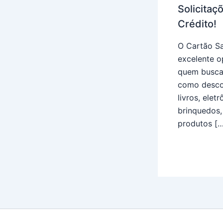
Solicitaç
Crédito!
O Cartão Sa
excelente o
quem busca
como desc
livros, eletr
brinquedos,
produtos […