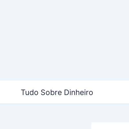
Ir
Tudo Sobre Dinheiro
para
o
conteúdo