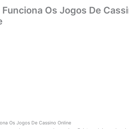
Funciona Os Jogos De Cass
e
ona Os Jogos De Cassino Online