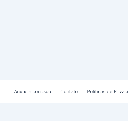
Anuncie conosco
Contato
Políticas de Priva