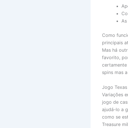
Ap
Co
As
Como funcio
principais a
Mas há outr
favorito, p
certamente 
spins mas a
Jogo Texas
Variações e
jogo de cas
ajudá-lo a 
como se est
Treasure mi