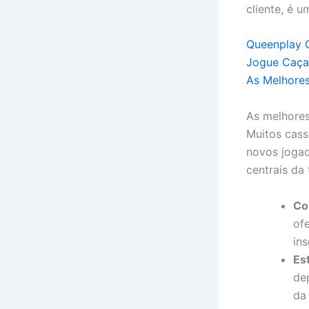
cliente, é u
Queenplay 
Jogue Caça
As Melhores
As melhores
Muitos cass
novos jogad
centrais da
Co
of
in
Es
de
da