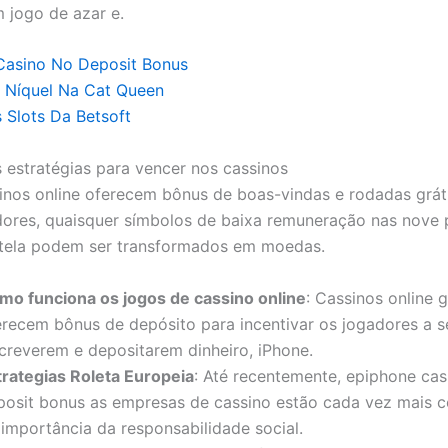
m jogo de azar e.
Casino No Deposit Bonus
 Níquel Na Cat Queen
 Slots Da Betsoft
 estratégias para vencer nos cassinos
inos online oferecem bônus de boas-vindas e rodadas grát
ores, quaisquer símbolos de baixa remuneração nas nove 
 tela podem ser transformados em moedas.
mo funciona os jogos de cassino online
: Cassinos online 
erecem bônus de depósito para incentivar os jogadores a s
screverem e depositarem dinheiro, iPhone.
trategias Roleta Europeia
: Até recentemente, epiphone cas
posit bonus as empresas de cassino estão cada vez mais c
 importância da responsabilidade social.