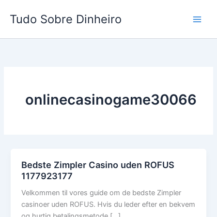
Ir
Tudo Sobre Dinheiro
para
o
conteúdo
onlinecasinogame30066
Bedste Zimpler Casino uden ROFUS
1177923177
Velkommen til vores guide om de bedste Zimpler
casinoer uden ROFUS. Hvis du leder efter en bekvem
og hurtig betalingsmetode […]