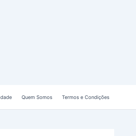
cidade
Quem Somos
Termos e Condições