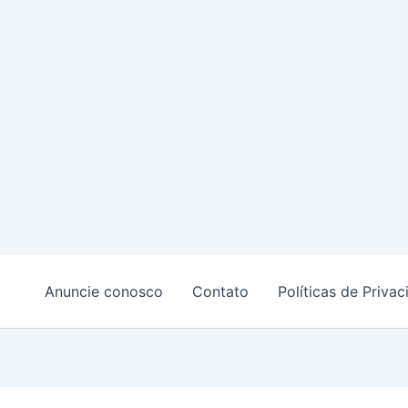
Anuncie conosco
Contato
Políticas de Priva