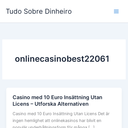
Ir
Tudo Sobre Dinheiro
para
o
conteúdo
onlinecasinobest22061
Casino med 10 Euro Insättning Utan
Licens – Utforska Alternativen
Casino med 10 Euro Insättning Utan Licens Det är
ingen hemlighet att onlinekasinos har blivit en
populär underhållningsform för många […]