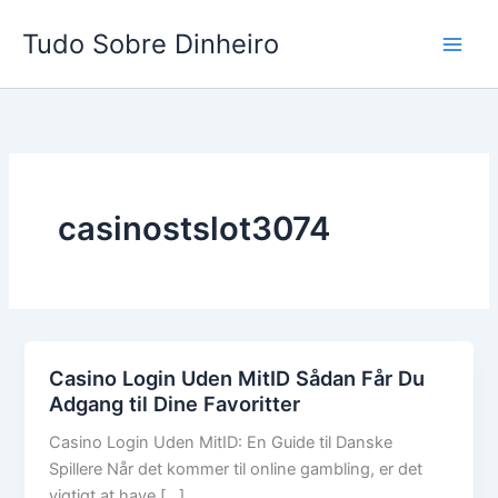
Ir
Tudo Sobre Dinheiro
para
o
conteúdo
casinostslot3074
Casino Login Uden MitID Sådan Får Du
Adgang til Dine Favoritter
Casino Login Uden MitID: En Guide til Danske
Spillere Når det kommer til online gambling, er det
vigtigt at have […]