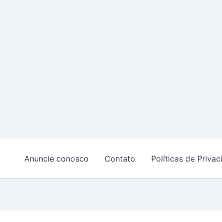
Anuncie conosco
Contato
Políticas de Priva