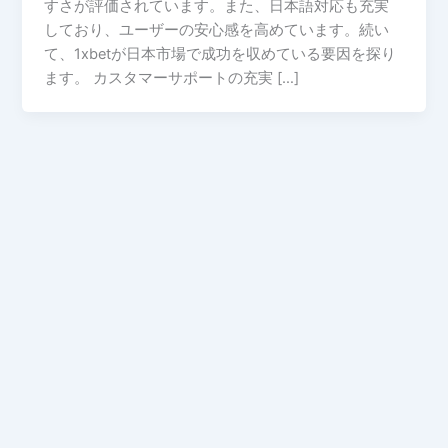
すさが評価されています。また、日本語対応も充実
しており、ユーザーの安心感を高めています。続い
て、1xbetが日本市場で成功を収めている要因を探り
ます。 カスタマーサポートの充実 […]