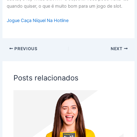
quando quiser, o que é muito bom para um jogo de slot.
Jogue Caça Níquel Na Hotline
PREVIOUS
NEXT
Posts relacionados