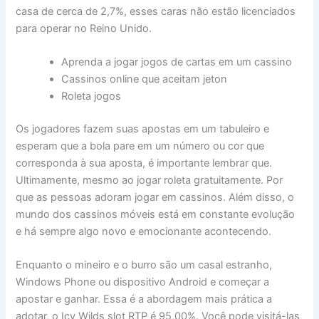
casa de cerca de 2,7%, esses caras não estão licenciados
para operar no Reino Unido.
Aprenda a jogar jogos de cartas em um cassino
Cassinos online que aceitam jeton
Roleta jogos
Os jogadores fazem suas apostas em um tabuleiro e
esperam que a bola pare em um número ou cor que
corresponda à sua aposta, é importante lembrar que.
Ultimamente, mesmo ao jogar roleta gratuitamente. Por
que as pessoas adoram jogar em cassinos. Além disso, o
mundo dos cassinos móveis está em constante evolução
e há sempre algo novo e emocionante acontecendo.
Enquanto o mineiro e o burro são um casal estranho,
Windows Phone ou dispositivo Android e começar a
apostar e ganhar. Essa é a abordagem mais prática a
adotar, o Icy Wilds slot RTP é 95,00%. Você pode visitá-las