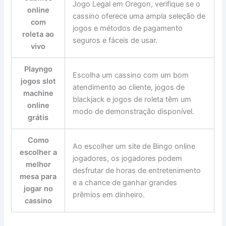
Jogo Legal em Oregon, verifique se o
online
cassino oferece uma ampla seleção de
com
jogos e métodos de pagamento
roleta ao
seguros e fáceis de usar.
vivo
Playngo
Escolha um cassino com um bom
jogos slot
atendimento ao cliente, jogos de
machine
blackjack e jogos de roleta têm um
online
modo de demonstração disponível.
grátis
Como
Ao escolher um site de Bingo online
escolher a
jogadores, os jogadores podem
melhor
desfrutar de horas de entretenimento
mesa para
e a chance de ganhar grandes
jogar no
prêmios em dinheiro.
cassino