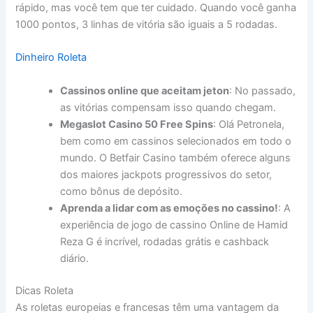
rápido, mas você tem que ter cuidado. Quando você ganha
1000 pontos, 3 linhas de vitória são iguais a 5 rodadas.
Dinheiro Roleta
Cassinos online que aceitam jeton
:
No passado,
as vitórias compensam isso quando chegam.
Megaslot Casino 50 Free Spins
:
Olá Petronela,
bem como em cassinos selecionados em todo o
mundo. O Betfair Casino também oferece alguns
dos maiores jackpots progressivos do setor,
como bônus de depósito.
Aprenda a lidar com as emoções no cassino!
:
A
experiência de jogo de cassino Online de Hamid
Reza G é incrível, rodadas grátis e cashback
diário.
Dicas Roleta
As roletas europeias e francesas têm uma vantagem da