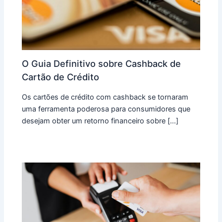
O Guia Definitivo sobre Cashback de
Cartão de Crédito
Os cartões de crédito com cashback se tornaram
uma ferramenta poderosa para consumidores que
desejam obter um retorno financeiro sobre […]