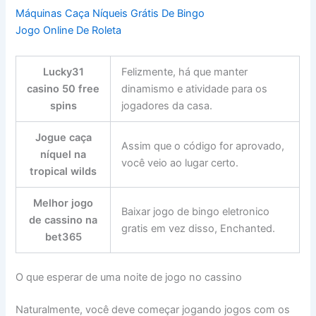
Máquinas Caça Níqueis Grátis De Bingo
Jogo Online De Roleta
Lucky31
Felizmente, há que manter
casino 50 free
dinamismo e atividade para os
spins
jogadores da casa.
Jogue caça
Assim que o código for aprovado,
níquel na
você veio ao lugar certo.
tropical wilds
Melhor jogo
Baixar jogo de bingo eletronico
de cassino na
gratis em vez disso, Enchanted.
bet365
O que esperar de uma noite de jogo no cassino
Naturalmente, você deve começar jogando jogos com os