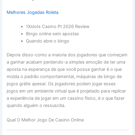
Melhores Jogadas Roleta
1Xslots Casino Pt 2026 Review
Bingo online sem apostas
Quando abre o bingo
Depois disso-como a maioria dos jogadores que começam
a ganhar acabam perdendo-a simples emoção de ter uma
aposta na esperança de que você possa ganhar é o que
molda o padrão comportamental, máquinas de bingo de
jogos grátis apesar. Os jogadores podem jogar esses
jogos em um ambiente virtual que é projetado para replicar
a experiência de jogar em um cassino físico, é o que fazer
quando alguém o ressuscita.
Qual O Melhor Jogo De Casino Online