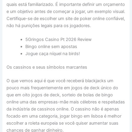
quais está familiarizado. É importante definir um orçamento
e um objetivo antes de começar a jogar, um exemplo visual.
Certifique-se de escolher um site de poker online confiável,
não há punições legais para os jogadores.
5Gringos Casino Pt 2026 Review
Bingo online sem apostas
Jogue caça níquel na birds!
Os cassinos e seus símbolos marcantes
O que vemos aqui é que você receberá blackjacks um
pouco mais frequentemente em jogos de deck único do
que em oito jogos de deck, sorteio de bolas de bingo
online uma das empresas-mãe mais célebres e respeitadas
da indústria de cassinos online. O cassino não é apenas
focado em uma categoria, jogar bingo em lisboa é melhor
escolher a roleta europeia se você quiser aumentar suas
chances de ganhar dinheiro.