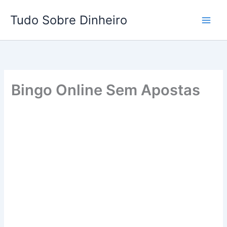
Ir
Tudo Sobre Dinheiro
para
o
conteúdo
Bingo Online Sem Apostas