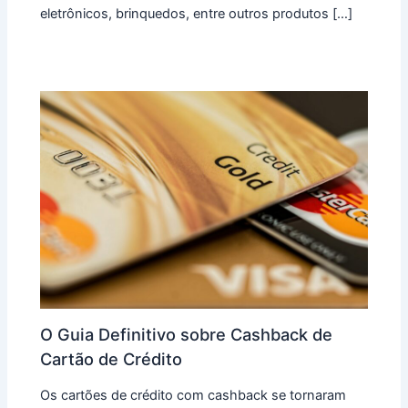
eletrônicos, brinquedos, entre outros produtos […]
O Guia Definitivo sobre Cashback de
Cartão de Crédito
Os cartões de crédito com cashback se tornaram