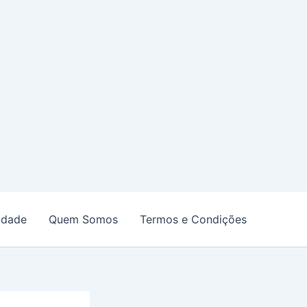
cidade
Quem Somos
Termos e Condições