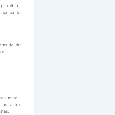
 permiten
eriencia de
ras del día,
s de
tu cuenta,
s un factor
stas.