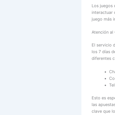
Los juegos 
interactuar
juego más i
Atención al 
El servicio 
los 7 días 
diferentes c
Ch
Co
Te
Esto es espe
las apuestas
clave que l