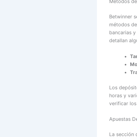
Métodos de 
Betwinner s
métodos de d
bancarias y
detallan al
Ta
Mo
Tr
Los depósit
horas y var
verificar l
Apuestas De
La sección 