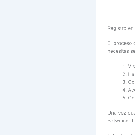
Registro en
El proceso 
necesitas s
Vis
Haz
Co
Ac
Co
Una vez que
Betwinner t