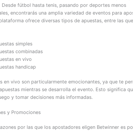
. Desde fútbol hasta tenis, pasando por deportes menos
les, encontrarás una amplia variedad de eventos para apos
plataforma ofrece diversas tipos de apuestas, entre las que
uestas simples
uestas combinadas
uestas en vivo
uestas handicap
s en vivo son particularmente emocionantes, ya que te pe
 apuestas mientras se desarrolla el evento. Esto significa 
 juego y tomar decisiones más informadas.
nes y Promociones
razones por las que los apostadores eligen Betwinner es po