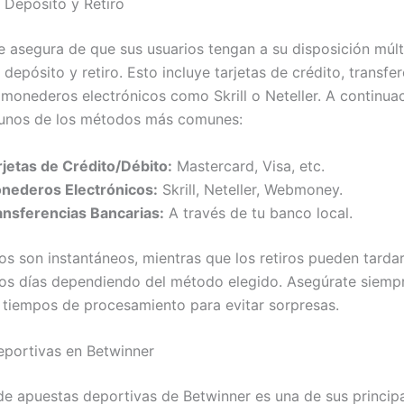
Depósito y Retiro
e asegura de que sus usuarios tengan a su disposición múlt
epósito y retiro. Esto incluye tarjetas de crédito, transfe
 monederos electrónicos como Skrill o Neteller. A continuac
gunos de los métodos más comunes:
rjetas de Crédito/Débito:
Mastercard, Visa, etc.
nederos Electrónicos:
Skrill, Neteller, Webmoney.
ansferencias Bancarias:
A través de tu banco local.
os son instantáneos, mientras que los retiros pueden tarda
ios días dependiendo del método elegido. Asegúrate siemp
os tiempos de procesamiento para evitar sorpresas.
portivas en Betwinner
de apuestas deportivas de Betwinner es una de sus princip