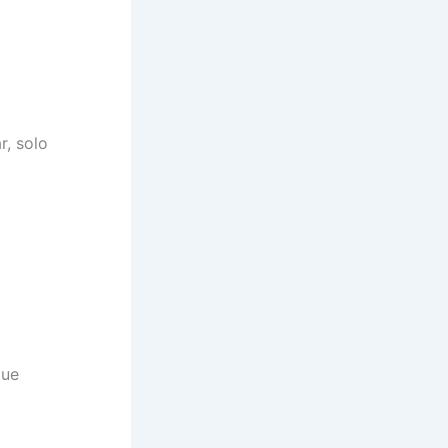
r, solo
que