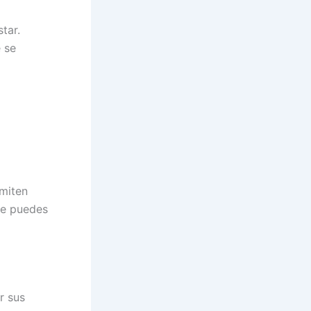
tar.
 se
rmiten
que puedes
r sus