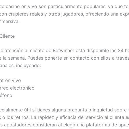
de casino en vivo son particularmente populares, ya que te
 con crupieres reales y otros jugadores, ofreciendo una exp
nmersiva.
Cliente
de atención al cliente de Betwinner está disponible las 24 ho
de la semana. Puedes ponerte en contacto con ellos a travé
anales, incluyendo:
at en vivo
rreo electrónico
léfono
cialmente útil si tienes alguna pregunta o inquietud sobre 
 o los retiros. La rapidez y eficacia del servicio al cliente e
os apostadores consideran al elegir una plataforma de apue