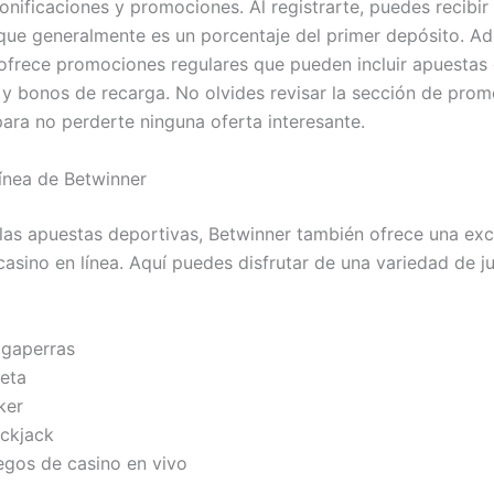
bonificaciones y promociones. Al registrarte, puedes recibi
que generalmente es un porcentaje del primer depósito. Ad
ofrece promociones regulares que pueden incluir apuestas g
y bonos de recarga. No olvides revisar la sección de pro
para no perderte ninguna oferta interesante.
ínea de Betwinner
as apuestas deportivas, Betwinner también ofrece una exc
casino en línea. Aquí puedes disfrutar de una variedad de j
agaperras
leta
ker
ackjack
egos de casino en vivo