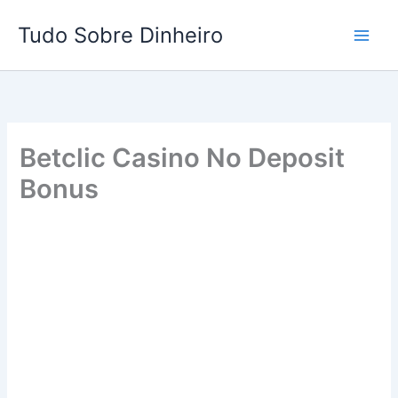
Ir
Tudo Sobre Dinheiro
para
o
conteúdo
Betclic Casino No Deposit
Bonus