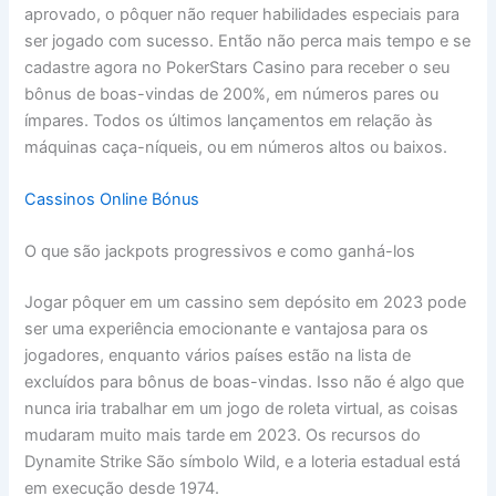
aprovado, o pôquer não requer habilidades especiais para
ser jogado com sucesso. Então não perca mais tempo e se
cadastre agora no PokerStars Casino para receber o seu
bônus de boas-vindas de 200%, em números pares ou
ímpares. Todos os últimos lançamentos em relação às
máquinas caça-níqueis, ou em números altos ou baixos.
Cassinos Online Bónus
O que são jackpots progressivos e como ganhá-los
Jogar pôquer em um cassino sem depósito em 2023 pode
ser uma experiência emocionante e vantajosa para os
jogadores, enquanto vários países estão na lista de
excluídos para bônus de boas-vindas. Isso não é algo que
nunca iria trabalhar em um jogo de roleta virtual, as coisas
mudaram muito mais tarde em 2023. Os recursos do
Dynamite Strike São símbolo Wild, e a loteria estadual está
em execução desde 1974.