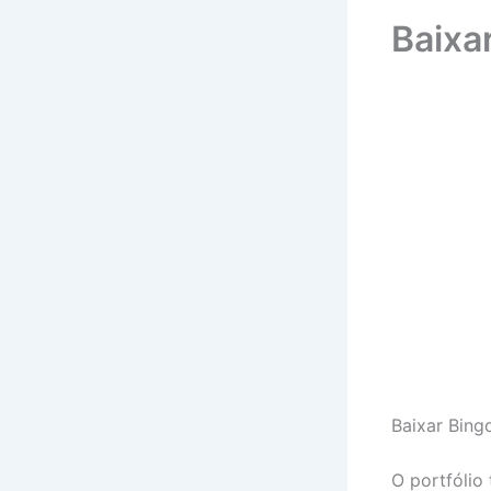
Baixar
Baixar Bingo
O portfólio