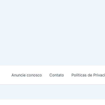
Anuncie conosco
Contato
Políticas de Priva