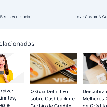
1xBet in Venezuela
relacionados
raiva:
O Guia Definitivo
Descubra 
imites,
sobre Cashback de
Melhores 
ões e
Cartão de Crédito
de Crédito