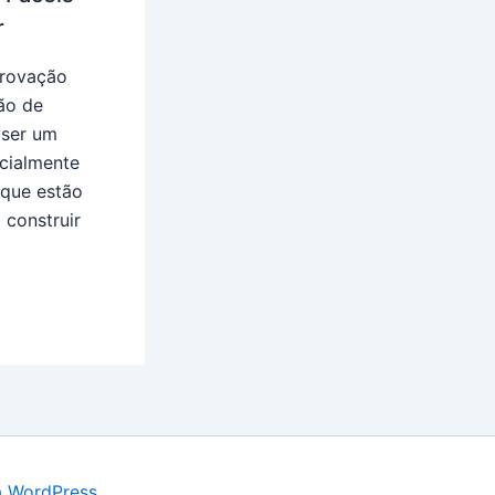
r
provação
ão de
 ser um
ecialmente
 que estão
construir
a WordPress