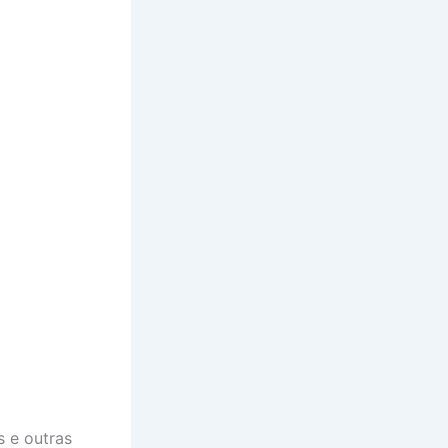
s e outras