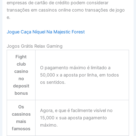
empresas de cartão de crédito podem considerar
transações em cassinos online como transações de jogo
e.
Jogue Caça Níquel Na Majestic Forest
Jogos Grátis Relax Gaming
Fight
club
O pagamento máximo é limitado a
casino
50,000 x a aposta por linha, em todos
no
os sentidos.
deposit
bonus
Os
Agora, e que é facilmente visível no
cassinos
15,000 x sua aposta pagamento
mais
máximo.
famosos