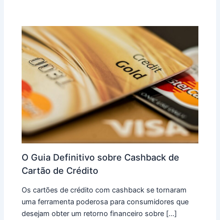
O Guia Definitivo sobre Cashback de
Cartão de Crédito
Os cartões de crédito com cashback se tornaram
uma ferramenta poderosa para consumidores que
desejam obter um retorno financeiro sobre […]