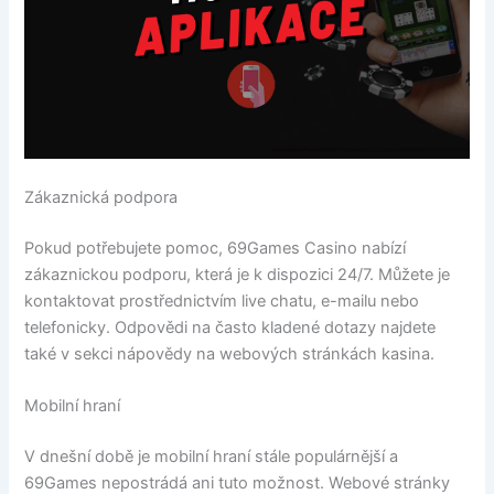
Zákaznická podpora
Pokud potřebujete pomoc, 69Games Casino nabízí
zákaznickou podporu, která je k dispozici 24/7. Můžete je
kontaktovat prostřednictvím live chatu, e-mailu nebo
telefonicky. Odpovědi na často kladené dotazy najdete
také v sekci nápovědy na webových stránkách kasina.
Mobilní hraní
V dnešní době je mobilní hraní stále populárnější a
69Games nepostrádá ani tuto možnost. Webové stránky