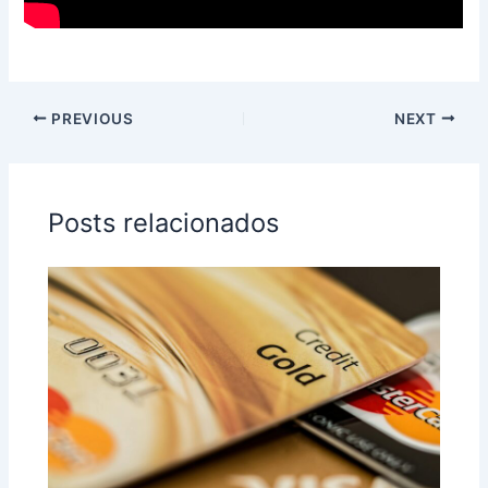
PREVIOUS
NEXT
Posts relacionados