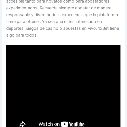
accesible tanto para novatos como para apostadores
experimentados. Recuerda siempre apostar de manera
responsable y disfrutar de la experiencia que la plataforma
tiene para ofrecer. Ya sea que estés interesado en
deportes, juegos de casino o apuestas en vivo, 1xBet tiene
algo para todos.