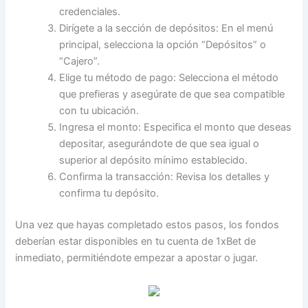
credenciales.
Dirígete a la sección de depósitos: En el menú
principal, selecciona la opción “Depósitos” o
“Cajero”.
Elige tu método de pago: Selecciona el método
que prefieras y asegúrate de que sea compatible
con tu ubicación.
Ingresa el monto: Especifica el monto que deseas
depositar, asegurándote de que sea igual o
superior al depósito mínimo establecido.
Confirma la transacción: Revisa los detalles y
confirma tu depósito.
Una vez que hayas completado estos pasos, los fondos
deberían estar disponibles en tu cuenta de 1xBet de
inmediato, permitiéndote empezar a apostar o jugar.