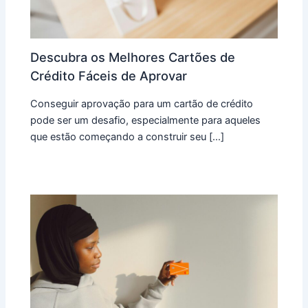
Descubra os Melhores Cartões de
Crédito Fáceis de Aprovar
Conseguir aprovação para um cartão de crédito
pode ser um desafio, especialmente para aqueles
que estão começando a construir seu […]