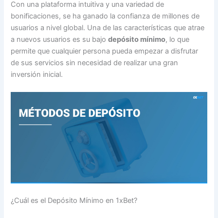
Con una plataforma intuitiva y una variedad de
bonificaciones, se ha ganado la confianza de millones de
usuarios a nivel global. Una de las características que atrae
a nuevos usuarios es su bajo
depósito mínimo
, lo que
permite que cualquier persona pueda empezar a disfrutar
de sus servicios sin necesidad de realizar una gran
inversión inicial.
¿Cuál es el Depósito Mínimo en 1xBet?