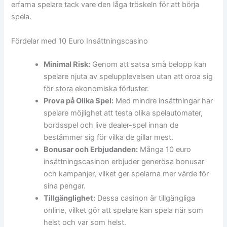
erfarna spelare tack vare den låga tröskeln för att börja
spela.
Fördelar med 10 Euro Insättningscasino
Minimal Risk:
Genom att satsa små belopp kan
spelare njuta av spelupplevelsen utan att oroa sig
för stora ekonomiska förluster.
Prova på Olika Spel:
Med mindre insättningar har
spelare möjlighet att testa olika spelautomater,
bordsspel och live dealer-spel innan de
bestämmer sig för vilka de gillar mest.
Bonusar och Erbjudanden:
Många 10 euro
insättningscasinon erbjuder generösa bonusar
och kampanjer, vilket ger spelarna mer värde för
sina pengar.
Tillgänglighet:
Dessa casinon är tillgängliga
online, vilket gör att spelare kan spela när som
helst och var som helst.