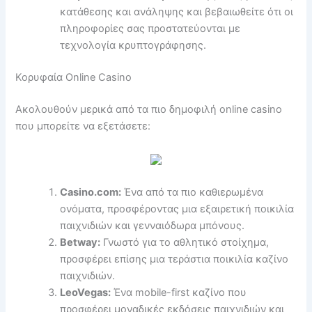
κατάθεσης και ανάληψης και βεβαιωθείτε ότι οι
πληροφορίες σας προστατεύονται με
τεχνολογία κρυπτογράφησης.
Κορυφαία Online Casino
Ακολουθούν μερικά από τα πιο δημοφιλή online casino
που μπορείτε να εξετάσετε:
Casino.com:
Ένα από τα πιο καθιερωμένα
ονόματα, προσφέροντας μια εξαιρετική ποικιλία
παιχνιδιών και γενναιόδωρα μπόνους.
Betway:
Γνωστό για το αθλητικό στοίχημα,
προσφέρει επίσης μια τεράστια ποικιλία καζίνο
παιχνιδιών.
LeoVegas:
Ένα mobile-first καζίνο που
προσφέρει μοναδικές εκδόσεις παιχνιδιών και