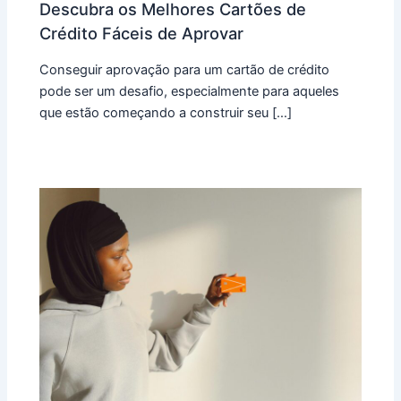
Descubra os Melhores Cartões de
Crédito Fáceis de Aprovar
Conseguir aprovação para um cartão de crédito
pode ser um desafio, especialmente para aqueles
que estão começando a construir seu […]