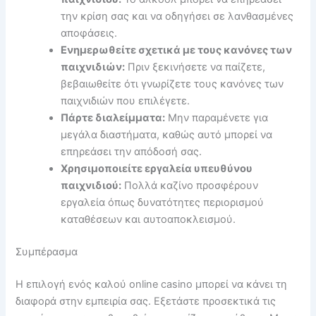
την κρίση σας και να οδηγήσει σε λανθασμένες
αποφάσεις.
Ενημερωθείτε σχετικά με τους κανόνες των
παιχνιδιών:
Πριν ξεκινήσετε να παίζετε,
βεβαιωθείτε ότι γνωρίζετε τους κανόνες των
παιχνιδιών που επιλέγετε.
Πάρτε διαλείμματα:
Μην παραμένετε για
μεγάλα διαστήματα, καθώς αυτό μπορεί να
επηρεάσει την απόδοσή σας.
Χρησιμοποιείτε εργαλεία υπευθύνου
παιχνιδιού:
Πολλά καζίνο προσφέρουν
εργαλεία όπως δυνατότητες περιορισμού
καταθέσεων και αυτοαποκλεισμού.
Συμπέρασμα
Η επιλογή ενός καλού online casino μπορεί να κάνει τη
διαφορά στην εμπειρία σας. Εξετάστε προσεκτικά τις