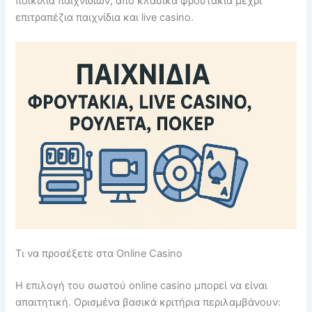
ποικιλία παιχνιδιών, από κλασικά φρουτάκια μέχρι
επιτραπέζια παιχνίδια και live casino.
Τι να προσέξετε στα Online Casino
Η επιλογή του σωστού online casino μπορεί να είναι
απαιτητική. Ορισμένα βασικά κριτήρια περιλαμβάνουν: