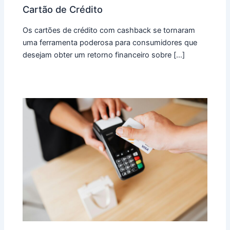
Cartão de Crédito
Os cartões de crédito com cashback se tornaram
uma ferramenta poderosa para consumidores que
desejam obter um retorno financeiro sobre […]