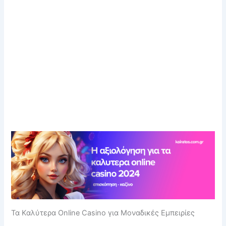
Τα Καλύτερα Online Casino για Μοναδικές Εμπειρίες